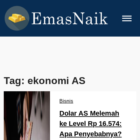
Skip
to
content
EMASNAIK
Topik Seputar Emas
Tag:
ekonomi AS
Bisnis
Dolar AS Melemah
ke Level Rp 16.574:
Apa Penyebabnya?