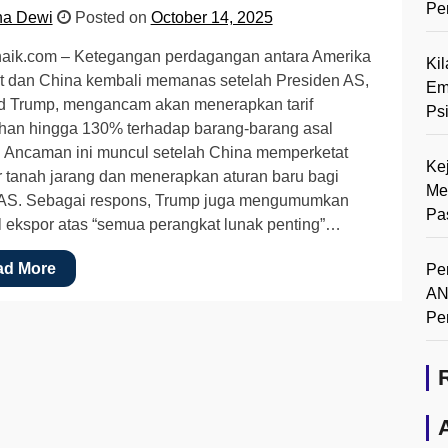
Pe
na Dewi
Posted on
October 14, 2025
aik.com – Ketegangan perdagangan antara Amerika
Ki
t dan China kembali memanas setelah Presiden AS,
Em
d Trump, mengancam akan menerapkan tarif
Ps
han hingga 130% terhadap barang-barang asal
 Ancaman ini muncul setelah China memperketat
Ke
 tanah jarang dan menerapkan aturan baru bagi
Me
 AS. Sebagai respons, Trump juga mengumumkan
Pa
l ekspor atas “semua perangkat lunak penting”…
ad More
Pe
AN
Pe