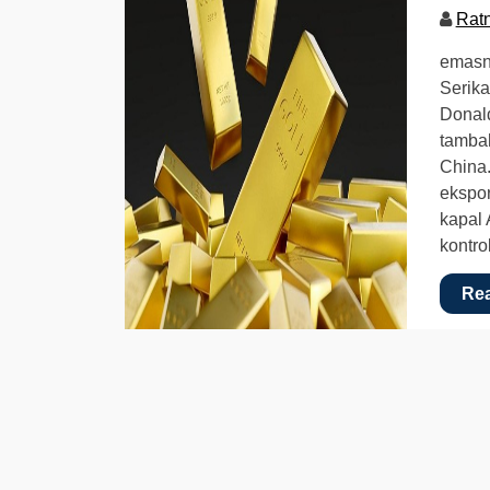
Rat
emasn
Serika
Donal
tamba
China.
ekspor
kapal
kontro
Re