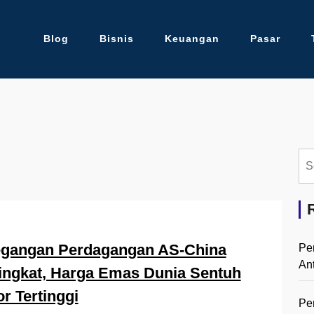
Blog
Bisnis
Keuangan
Pasar
Se
for:
egangan Perdagangan AS-China
Pe
An
ngkat, Harga Emas Dunia Sentuh
r Tertinggi
Pe