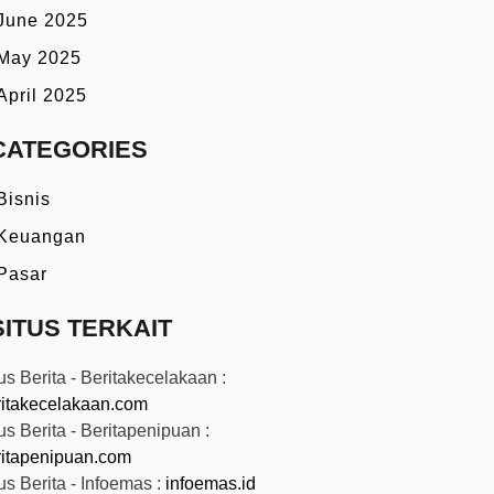
June 2025
May 2025
April 2025
CATEGORIES
Bisnis
Keuangan
Pasar
SITUS TERKAIT
us Berita - Beritakecelakaan :
ritakecelakaan.com
us Berita - Beritapenipuan :
ritapenipuan.com
us Berita - Infoemas :
infoemas.id