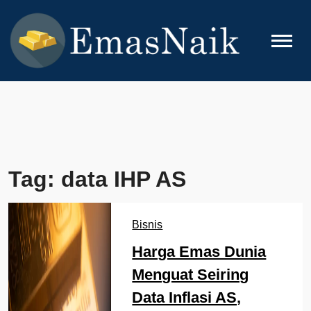
Skip
to
content
EMASNAIK
Topik Seputar Emas
Tag:
data IHP AS
Bisnis
Harga Emas Dunia
Menguat Seiring
Data Inflasi AS,