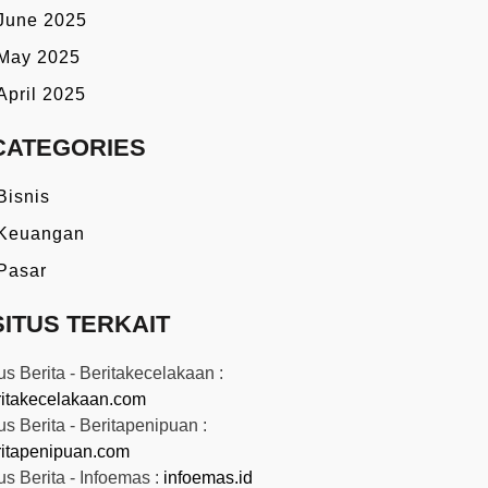
June 2025
May 2025
April 2025
CATEGORIES
Bisnis
Keuangan
Pasar
SITUS TERKAIT
us Berita - Beritakecelakaan :
ritakecelakaan.com
us Berita - Beritapenipuan :
ritapenipuan.com
us Berita - Infoemas :
infoemas.id