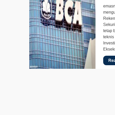
emasn
mengun
Reken
Sekur
tetap 
teknis
Invest
Eksek
Re