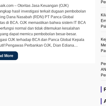
Pe
aik.com – Otoritas Jasa Keuangan (OJK)
gkap hasil investigasi terkait dugaan pembobolan
Ki
ing Dana Nasabah (RDN) PT Panca Global
Em
itas di BCA. OJK memastikan bahwa sistem IT BCA
Ps
berfungsi normal dan tidak ditemukan kesalahan
 yang dapat memicu pembobolan besar-besar.
Ke
igasi OJK terhadap BCA dan Panca Global Kepala
Me
utif Pengawas Perbankan OJK, Dian Ediana…
Pa
ad More
Pe
AN
Pe