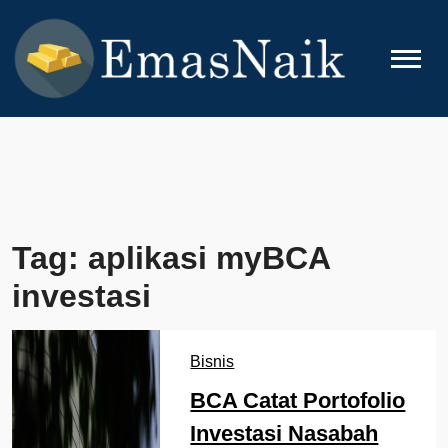
Skip
to
content
EMASNAIK
Topik Seputar Emas
Tag:
aplikasi myBCA
investasi
Bisnis
BCA Catat Portofolio
Investasi Nasabah